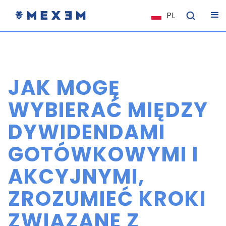
PL
NL
FR
IT
JAK MOGĘ
ES
DE
WYBIERAĆ MIĘDZY
EL
DYWIDENDAMI
EN
GOTÓWKOWYMI I
HU
NO
AKCYJNYMI,
RO
ZROZUMIEĆ KROKI
CS
ZWIĄZANE Z
SK