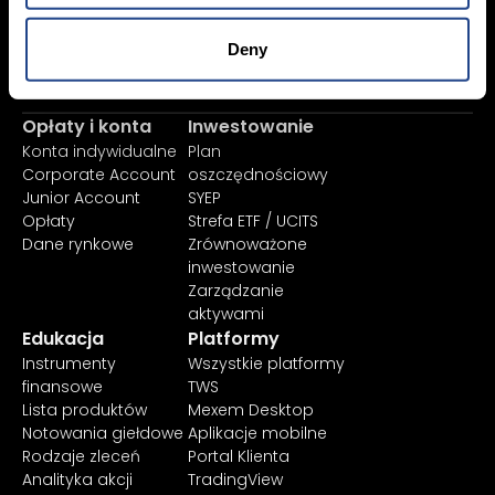
Zaloguj się teraz
Deny
Zarejestruj się
Opłaty i konta
Inwestowanie
Konta indywidualne
Plan
Corporate Account
oszczędnościowy
Junior Account
SYEP
Opłaty
Strefa ETF / UCITS
Dane rynkowe
Zrównoważone
inwestowanie
Zarządzanie
aktywami
Edukacja
Platformy
Instrumenty
Wszystkie platformy
finansowe
TWS
Lista produktów
Mexem Desktop
Notowania giełdowe
Aplikacje mobilne
Rodzaje zleceń
Portal Klienta
Analityka akcji
TradingView