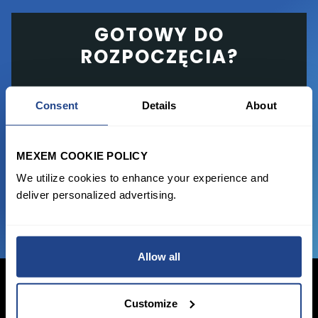
GOTOWY DO
ROZPOCZĘCIA?
Rozpocznij handel z pełnym pakietem, od
Consent
Details
About
najnowocześniejszej platformy po
bezpłatne narzędzie i korzystne opłaty
transakcyjne.
MEXEM COOKIE POLICY
We utilize cookies to enhance your experience and
DOŁĄCZ DO NAS TERAZ
deliver personalized advertising.
Allow all
Customize