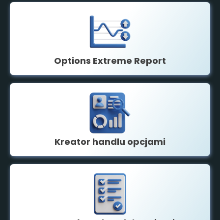
Options Extreme Report
Kreator handlu opcjami