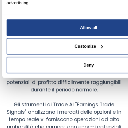
advertising.
La stagione degli utili porta incertezza sul
Allow all
mercato. Di conseguenza, nel periodo
precedente l'annuncio degli utili, la volatilità
implicita dei titoli aumenta, così come il premio
Customize
delle opzioni. Ciò rappresenta un'enorme
opportunità per i trader di opzioni. Se riuscite a
Deny
eseguire le giuste operazioni in opzioni durante
gli annunci degli utili, potreste ottenere
potenziali di profitto difficilmente raggiungibili
durante il periodo normale.
Gli strumenti di Trade AI "Earnings Trade
Signals" analizzano i mercati delle opzioni e in
tempo reale vi forniscono operazioni ad alta
probabilità che comportano enormi potenziali